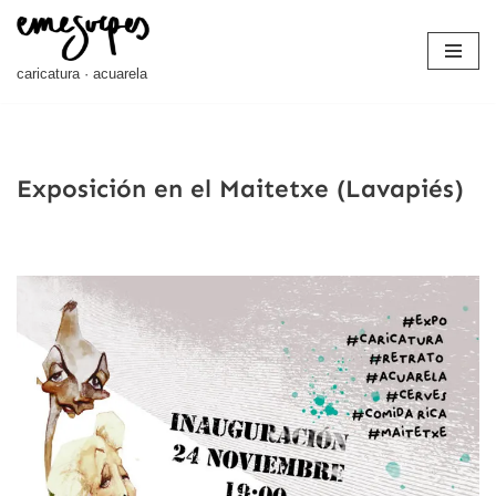
Saltar
caricatura · acuarela
al
contenido
Exposición en el Maitetxe (Lavapiés)