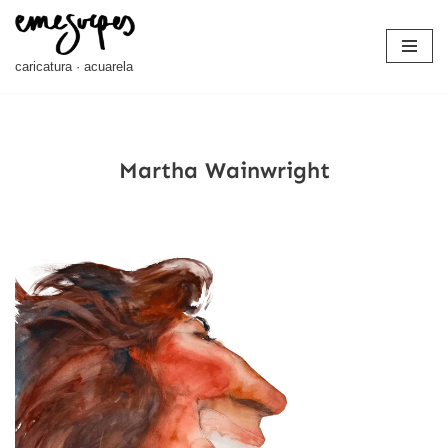
Saltar
caricatura · acuarela
al
contenido
Martha Wainwright